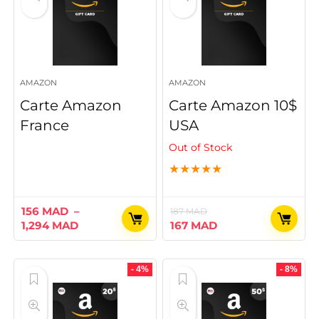
AMAZON
AMAZON
Carte Amazon
Carte Amazon 10$
France
USA
Out of Stock
★
★
★
★
★
156
MAD
–
187
MAD
Plage
Le
Le
1,294
MAD
167
MAD
de
prix
prix
prix :
initial
actuel
156 MAD
était :
est :
- 4%
- 8%
à
187 MAD.
167 MAD.
1,294 MAD