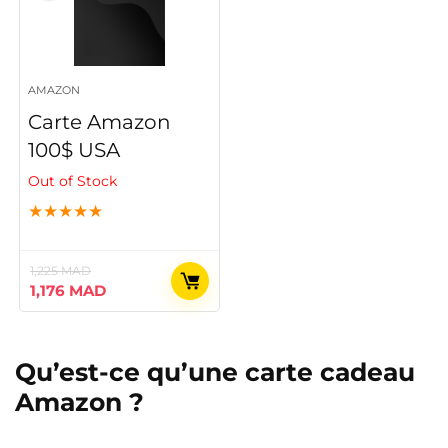
AMAZON
Carte Amazon
100$ USA
Out of Stock
★
★
★
★
★
1,225
MAD
Le
Le
1,176
MAD
prix
prix
initial
actuel
était :
est :
Qu’est-ce qu’une carte cadeau
1,225 MAD.
1,176 MAD.
Amazon ?