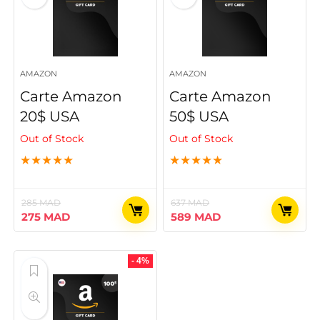
AMAZON
AMAZON
Carte Amazon
Carte Amazon
20$ USA
50$ USA
Out of Stock
Out of Stock
★
★
★
★
★
★
★
★
★
★
285
MAD
637
MAD
Le
Le
Le
Le
275
MAD
589
MAD
prix
prix
prix
prix
initial
actuel
initial
actuel
était :
est :
était :
est :
- 4%
285 MAD.
275 MAD.
637 MAD.
589 MAD.