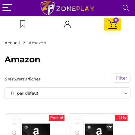
0
x
x
n
x
Accueil
Amazon
Amazon
Filter
5 résultats affichés
Tri par défaut
Promo!
- 11%