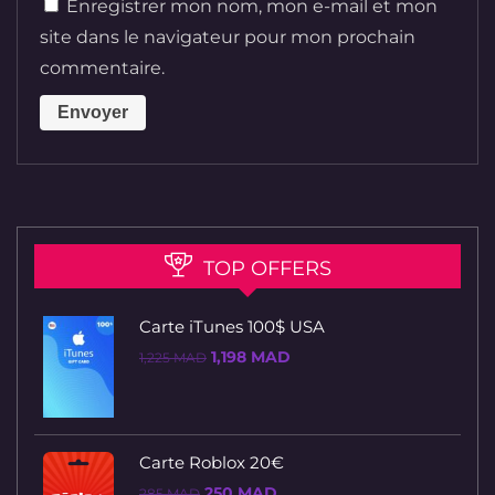
Enregistrer mon nom, mon e-mail et mon
site dans le navigateur pour mon prochain
commentaire.
TOP OFFERS
Carte iTunes 100$ USA
Le
Le
1,198
MAD
1,225
MAD
prix
prix
initial
actuel
était :
est :
1,225 MAD.
1,198 MAD.
Carte Roblox 20€
Le
Le
250
MAD
285
MAD