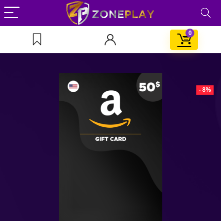
0
- 8%