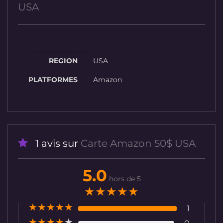
USA
REGION
USA
PLATFORMES
Amazon
1 avis sur
Carte Amazon 50$ USA
5.0
hors de 5
★
★
★
★
★
★
★
★
★
★
1
★
★
★
★
★