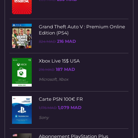
prix
prix
initial
actuel
était :
est :
285 MAD.
250 MAD.
Grand Theft Auto V : Premium Online
Edition (PS4)
Le
Le
216
MAD
324
MAD
prix
prix
initial
actuel
était :
est :
324 MAD.
216 MAD.
Xbox Live 15$ USA
Le
Le
187
MAD
216
MAD
prix
prix
initial
actuel
Microsoft
,
Xbox
était :
est :
216 MAD.
187 MAD.
Carte PSN 100€ FR
Le
Le
1,079
MAD
1,176
MAD
prix
prix
initial
actuel
Sony
était :
est :
1,176 MAD.
1,079 MAD.
Abonnement PlayStation Plus