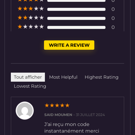
0
★
★
★
★
★
0
★
★
★
★
★
0
★
★
★
★
★
0
WRITE A REVIEW
Tout afficher
Most Helpful
Highest Rating
Lowest Rating
★
★
★
★
★
SAID MOUMEN
–
31 JUILLET 2024
J’ai reçu mon code
instantanément merci