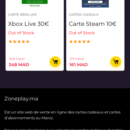
CARTE XBOX LIVE
CARTES CADEAUX
Xbox Live 30€
Carte Steam 10€
Out of Stock
Out of Stock
★
★
★
★
★
★
★
★
★
★
358
MAD
177
MAD
Le
Le
Le
Le
348
MAD
161
MAD
prix
prix
prix
prix
initial
actuel
initial
actuel
était :
est :
était :
est :
358 MAD.
348 MAD.
177 MAD.
161 MAD.
Zoneplay.ma
Est un site web de vente en ligne des cartes cadeaux et cartes
d’abonnements au Maroc.
Nous avons classé pour vous toutes les cartes cadeaux et cartes