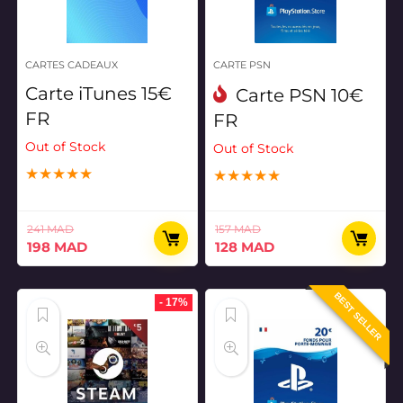
CARTES CADEAUX
CARTE PSN
Carte iTunes 15€
Carte PSN 10€
FR
FR
Out of Stock
Out of Stock
★
★
★
★
★
★
★
★
★
★
241
MAD
157
MAD
Le
Le
Le
Le
198
MAD
128
MAD
prix
prix
prix
prix
initial
actuel
initial
actuel
BEST SELLER
était :
est :
était :
est :
- 17%
241 MAD.
198 MAD.
157 MAD.
128 MAD.