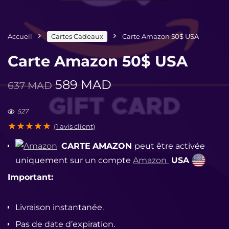
Accueil
Cartes Cadeaux
Carte Amazon 50$ USA
Carte Amazon 50$ USA
Le
Le
589
MAD
637
MAD
prix
prix
initial
actuel
527
était :
est :
★
★
★
★
★
(
1
avis client)
637 MAD.
589 MAD.
CARTE
AMAZON
p
eut être activée
uniquement sur un compte
Amazon
USA
Important:
Livraison instantanée.
Pas de date d’expiration.