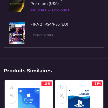
Premium (USA)
Plage
226
MAD
–
1,255
MAD
de
prix :
226 MAD
FIFA 21 PS4/PS5 (EU)
à
1,255 MAD
Electronic Arts
Produits Similaires
- 18%
- 18%