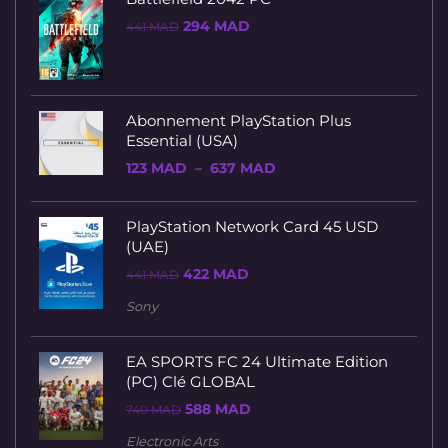
Le
Le
294
MAD
441
MAD
prix
prix
initial
actuel
était :
est :
441 MAD.
294 MAD.
Abonnement PlayStation Plus
Essential (USA)
Plage
123
MAD
–
637
MAD
de
prix :
123 MAD
PlayStation Network Card 45 USD
à
637 MAD
(UAE)
Le
Le
422
MAD
441
MAD
prix
prix
initial
actuel
Sony
était :
est :
441 MAD.
422 MAD.
EA SPORTS FC 24 Ultimate Edition
(PC) Clé GLOBAL
Le
Le
588
MAD
740
MAD
prix
prix
initial
actuel
Electronic Arts