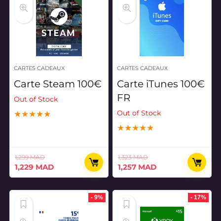
CARTES CADEAUX
CARTES CADEAUX
Carte Steam 100€
Carte iTunes 100€
FR
Out of Stock
Out of Stock
★
★
★
★
★
★
★
★
★
★
1,299
MAD
1,323
MAD
Le
Le
Le
Le
1,229
MAD
1,257
MAD
prix
prix
prix
prix
initial
actuel
initial
actuel
était :
est :
était :
est :
- 9%
- 17%
1,299 MAD.
1,229 MAD.
1,323 MAD.
1,257 MAD.