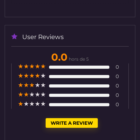
User Reviews
0.0
hors de 5
★
★
★
★
★
0
★
★
★
★
★
0
★
★
★
★
★
0
★
★
★
★
★
0
★
★
★
★
★
0
WRITE A REVIEW