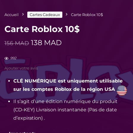
Accueil
Cartes Cadeaux
Carte Roblox 10$
Carte Roblox 10$
Le
Le
138
MAD
156
MAD
prix
prix
initial
actuel
992
était :
est :
Ajouter votre avis
156 MAD.
138 MAD.
CLÉ NUMÉRIQUE est uniquement utilisable
sur les comptes Roblox de la région USA
Il s’agit d’une édition numérique du produit
(CD-KEY)
Livraison instantanée (Pas de date
d’expiration) .