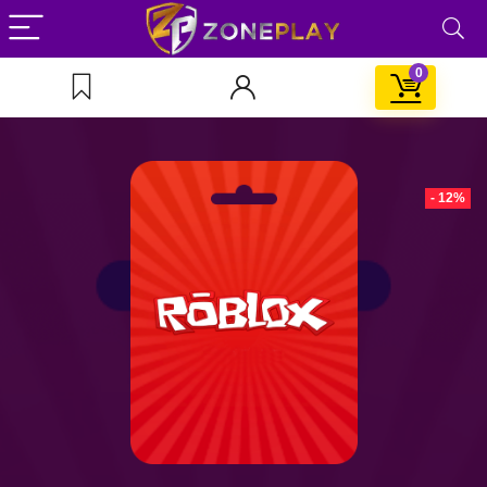
0
- 12%