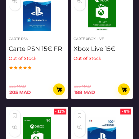
CARTE PSN
CARTE XBOX LIVE
Carte PSN 15€ FR
Xbox Live 15€
Out of Stock
Out of Stock
★
★
★
★
★
226
MAD
226
MAD
Le
Le
Le
Le
205
MAD
188
MAD
prix
prix
prix
prix
initial
actuel
initial
actuel
était :
est :
était :
est :
- 11%
- 8%
226 MAD.
205 MAD.
226 MAD.
188 MAD.