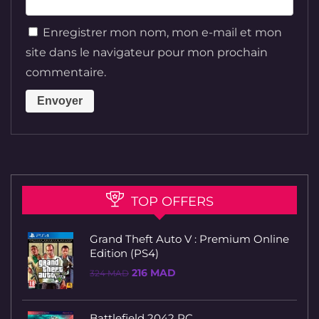
Enregistrer mon nom, mon e-mail et mon
site dans le navigateur pour mon prochain
commentaire.
TOP OFFERS
Grand Theft Auto V : Premium Online
Edition (PS4)
Le
Le
216
MAD
324
MAD
prix
prix
initial
actuel
était :
est :
324 MAD.
216 MAD.
Battlefield 2042 PC