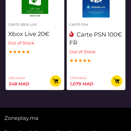
CARTE XBOX LIVE
CARTE PSN
Xbox Live 20€
Carte PSN 100€
FR
Out of Stock
★
★
★
★
★
Out of Stock
★
★
★
★
★
280
MAD
1,176
MAD
Le
Le
Le
Le
248
MAD
1,079
MAD
prix
prix
prix
prix
initial
actuel
initial
actuel
était :
est :
était :
est :
280 MAD.
248 MAD.
1,176 MAD.
1,079 MAD.
Zoneplay.ma