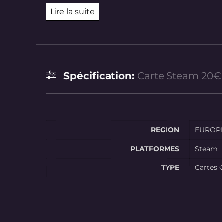
Lire la suite
Spécification:
Carte Steam 20€
REGION
EUROP
PLATFORMES
Steam
TYPE
Cartes 