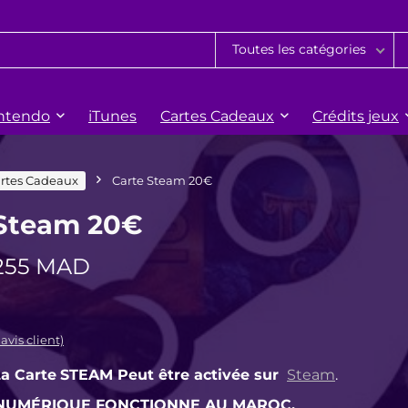
Toutes les catégories
ntendo
iTunes
Cartes Cadeaux
Crédits jeux
rtes Cadeaux
Carte Steam 20€
 Steam 20€
Le
Le
255
MAD
prix
prix
nitial
actuel
tait :
est :
avis client)
275 MAD.
255 MAD.
a Carte
STEAM Peut être activée sur
Steam
.
NUMÉRIQUE FONCTIONNE AU MAROC
.