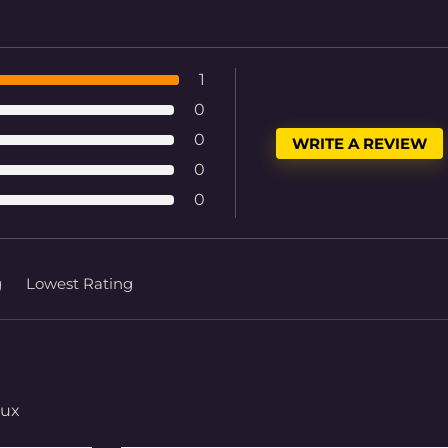
1
0
0
WRITE A REVIEW
0
0
g
Lowest Rating
aux