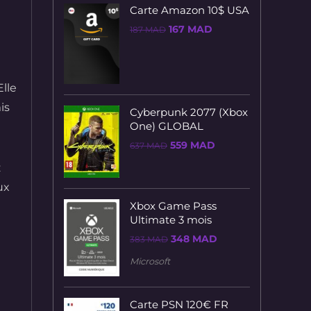
Carte Amazon 10$ USA
Le
Le
167
MAD
187
MAD
prix
prix
initial
actuel
était :
est :
187 MAD.
167 MAD.
lle
is
Cyberpunk 2077 (Xbox
One) GLOBAL
Le
Le
559
MAD
637
MAD
prix
prix
initial
actuel
z
était :
est :
637 MAD.
559 MAD.
ux
Xbox Game Pass
Ultimate 3 mois
Le
Le
348
MAD
383
MAD
prix
prix
initial
actuel
Microsoft
était :
est :
383 MAD.
348 MAD.
Carte PSN 120€ FR