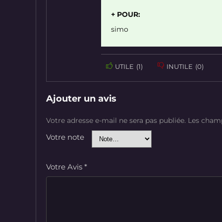
+ POUR:
simo
UTILE
(
1
)
INUTILE
(
0
)
Ajouter un avis
Votre adresse e-mail ne sera pas publiée.
Les champ
Votre note
Votre Avis
*