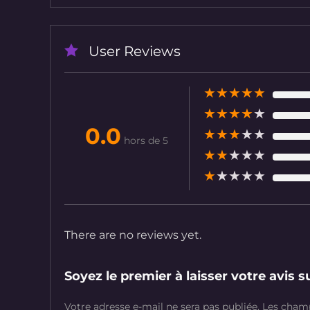
User Reviews
★
★
★
★
★
★
★
★
★
★
0.0
★
★
★
★
★
hors de 5
★
★
★
★
★
★
★
★
★
★
There are no reviews yet.
Soyez le premier à laisser votre avis
Votre adresse e-mail ne sera pas publiée.
Les champ