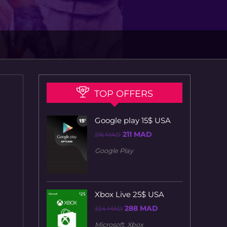
TOP OFFERS
Google play 15$ USA
Le
Le
211
MAD
216
MAD
prix
prix
initial
actuel
Google Play
était :
est :
216 MAD.
211 MAD.
Xbox Live 25$ USA
Le
Le
288
MAD
324
MAD
prix
prix
initial
actuel
Microsoft
,
Xbox