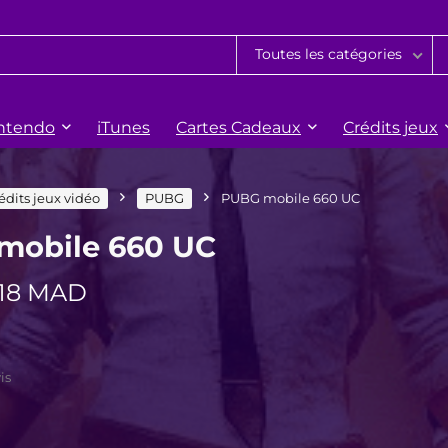
Toutes les catégories
ntendo
iTunes
Cartes Cadeaux
Crédits jeux
édits jeux vidéo
PUBG
PUBG mobile 660 UC
mobile 660 UC
Le
Le
118
MAD
rix
prix
nitial
actuel
tait :
est :
is
147 MAD.
118 MAD.