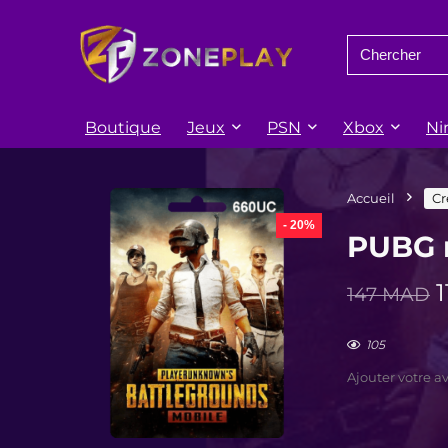
Search
for:
Boutique
Jeux
PSN
Xbox
Ni
Accueil
Cr
- 20%
PUBG 
147
MAD
p
i
105
é
Ajouter votre av