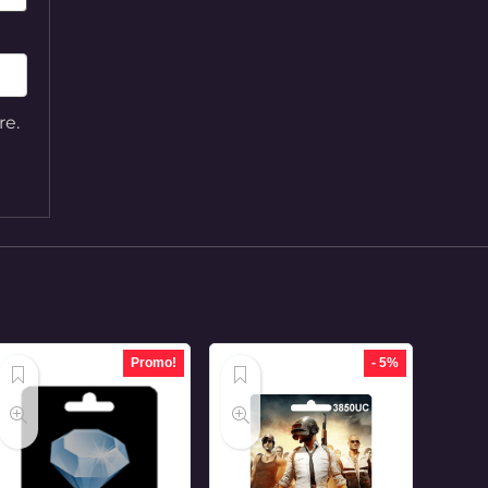
re.
Promo!
- 5%