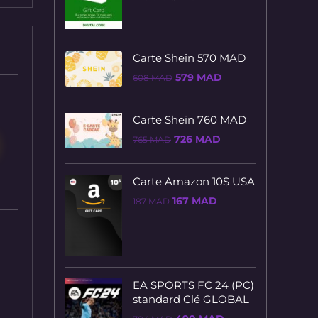
était :
est :
324 MAD.
288 MAD.
Carte Shein 570 MAD
Le
Le
579
MAD
608
MAD
prix
prix
initial
actuel
était :
est :
Carte Shein 760 MAD
608 MAD.
579 MAD.
Le
Le
726
MAD
765
MAD
prix
prix
initial
actuel
était :
est :
Carte Amazon 10$ USA
765 MAD.
726 MAD.
Le
Le
167
MAD
187
MAD
prix
prix
initial
actuel
était :
est :
187 MAD.
167 MAD.
EA SPORTS FC 24 (PC)
standard Clé GLOBAL