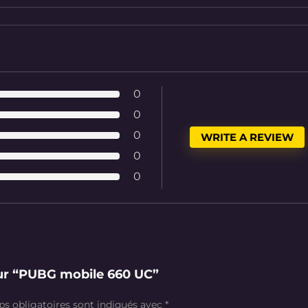
0
0
0
WRITE A REVIEW
0
0
 sur “PUBG mobile 660 UC”
s obligatoires sont indiqués avec
*