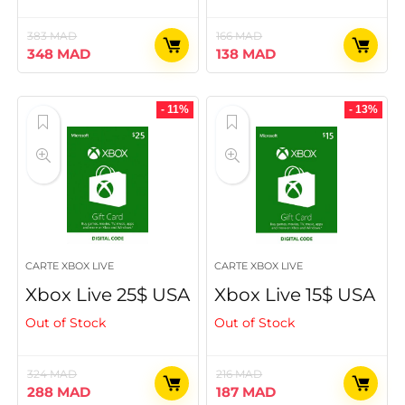
383
MAD
166
MAD
Le
Le
Le
Le
348
MAD
138
MAD
prix
prix
prix
prix
initial
actuel
initial
actuel
était :
est :
était :
est :
- 11%
- 13%
383 MAD.
348 MAD.
166 MAD.
138 MAD.
CARTE XBOX LIVE
CARTE XBOX LIVE
Xbox Live 25$ USA
Xbox Live 15$ USA
Out of Stock
Out of Stock
324
MAD
216
MAD
Le
Le
Le
Le
288
MAD
187
MAD