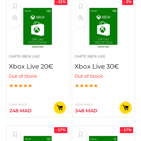
était :
est :
était :
est :
- 11%
- 3%
162 MAD.
138 MAD.
343 MAD.
309 MAD.
CARTE XBOX LIVE
CARTE XBOX LIVE
Xbox Live 20€
Xbox Live 30€
Out of Stock
Out of Stock
★
★
★
★
★
★
★
★
★
★
280
MAD
358
MAD
Le
Le
Le
Le
248
MAD
348
MAD
prix
prix
prix
prix
initial
actuel
initial
actuel
était :
est :
était :
est :
- 17%
- 17%
280 MAD.
248 MAD.
358 MAD.
348 MAD.