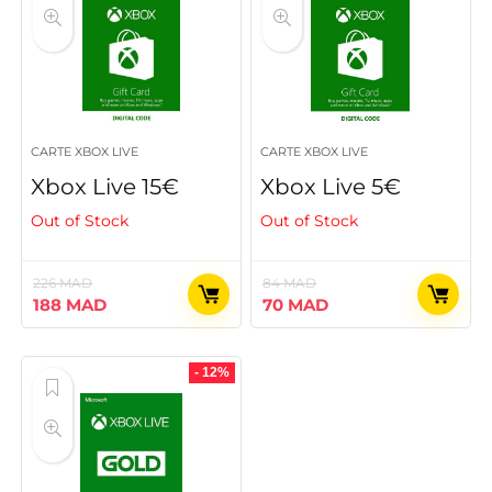
CARTE XBOX LIVE
CARTE XBOX LIVE
Xbox Live 15€
Xbox Live 5€
Out of Stock
Out of Stock
226
MAD
84
MAD
Le
Le
Le
Le
188
MAD
70
MAD
prix
prix
prix
prix
initial
actuel
initial
actuel
était :
est :
était :
est :
- 12%
226 MAD.
188 MAD.
84 MAD.
70 MAD.