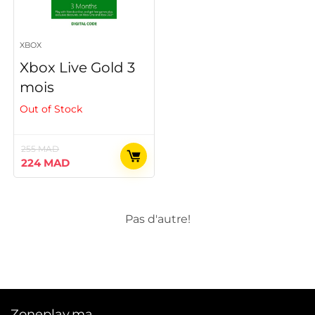
XBOX
Xbox Live Gold 3
mois
Out of Stock
255
MAD
Le
Le
224
MAD
prix
prix
initial
actuel
était :
est :
255 MAD.
224 MAD.
Pas d'autre!
Zoneplay.ma