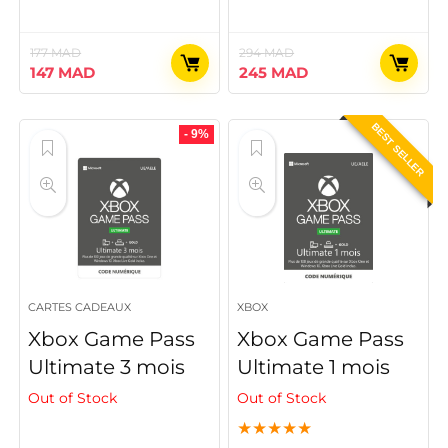
177
MAD
294
MAD
Le
Le
Le
Le
147
MAD
245
MAD
prix
prix
prix
prix
initial
actuel
initial
actuel
BEST SELLER
était :
est :
était :
est :
- 9%
177 MAD.
147 MAD.
294 MAD.
245 MAD.
CARTES CADEAUX
XBOX
Xbox Game Pass
Xbox Game Pass
Ultimate 3 mois
Ultimate 1 mois
Out of Stock
Out of Stock
★
★
★
★
★