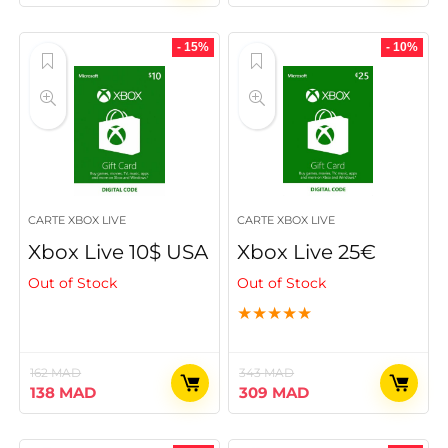
prix
prix
prix
prix
initial
actuel
initial
actuel
était :
est :
était :
est :
- 15%
- 10%
324 MAD.
288 MAD.
216 MAD.
187 MAD.
CARTE XBOX LIVE
CARTE XBOX LIVE
Xbox Live 10$ USA
Xbox Live 25€
Out of Stock
Out of Stock
★
★
★
★
★
162
MAD
343
MAD
Le
Le
Le
Le
138
MAD
309
MAD
prix
prix
prix
prix
initial
actuel
initial
actuel