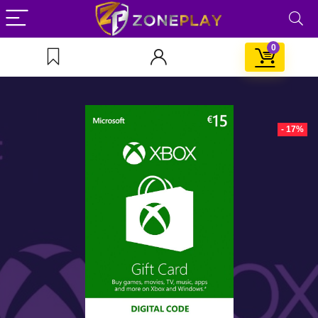
0
- 17%