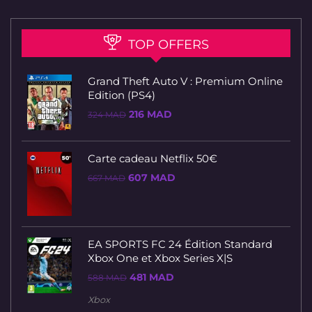
TOP OFFERS
Grand Theft Auto V : Premium Online
Edition (PS4)
Le
Le
216
MAD
324
MAD
prix
prix
initial
actuel
était :
est :
324 MAD.
216 MAD.
Carte cadeau Netflix 50€
Le
Le
607
MAD
667
MAD
prix
prix
initial
actuel
était :
est :
667 MAD.
607 MAD.
EA SPORTS FC 24 Édition Standard
Xbox One et Xbox Series X|S
Le
Le
481
MAD
588
MAD
prix
prix
initial
actuel
Xbox
était :
est :