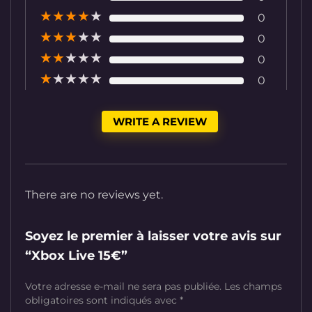
★
★
★
★
★
0
★
★
★
★
★
0
★
★
★
★
★
0
★
★
★
★
★
0
WRITE A REVIEW
There are no reviews yet.
Soyez le premier à laisser votre avis sur
“Xbox Live 15€”
Votre adresse e-mail ne sera pas publiée.
Les champs
obligatoires sont indiqués avec
*