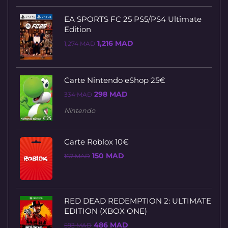
588 MAD.
481 MAD.
EA SPORTS FC 25 PS5/PS4 Ultimate
Edition
Le
Le
1,216
MAD
1,274
MAD
prix
prix
initial
actuel
était :
est :
1,274 MAD.
1,216 MAD.
Carte Nintendo eShop 25€
Le
Le
298
MAD
334
MAD
prix
prix
initial
actuel
Nintendo
était :
est :
334 MAD.
298 MAD.
Carte Roblox 10€
Le
Le
150
MAD
167
MAD
prix
prix
initial
actuel
était :
est :
167 MAD.
150 MAD.
RED DEAD REDEMPTION 2: ULTIMATE
EDITION (XBOX ONE)
Le
Le
486
MAD
593
MAD