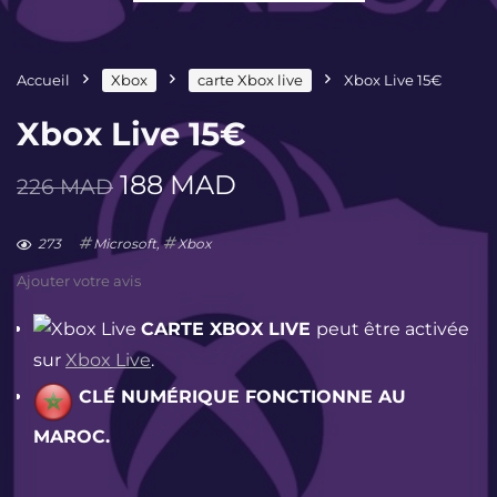
Accueil
Xbox
carte Xbox live
Xbox Live 15€
Xbox Live 15€
Le
Le
188
MAD
226
MAD
prix
prix
initial
actuel
273
Microsoft
,
Xbox
était :
est :
Ajouter votre avis
226 MAD.
188 MAD.
CARTE
XBOX LIVE
p
eut être activée
sur
Xbox Live
.
CLÉ NUMÉRIQUE FONCTIONNE AU
MAROC
.