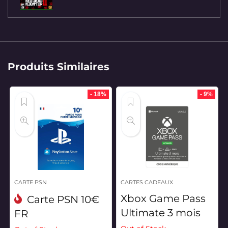
prix
prix
initial
actuel
était :
est :
593 MAD.
486 MAD.
Produits Similaires
- 18%
- 9%
CARTE PSN
CARTES CADEAUX
Xbox Game Pass
Carte PSN 10€
Ultimate 3 mois
FR