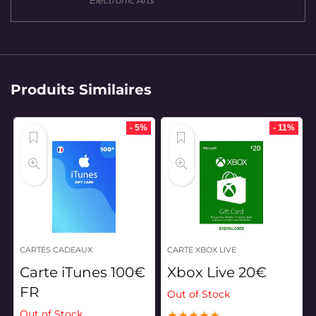
Electronic Arts
était :
est :
980 MAD.
922 MAD.
Produits Similaires
- 5%
- 11%
CARTES CADEAUX
CARTE XBOX LIVE
Carte iTunes 100€
Xbox Live 20€
FR
Out of Stock
Out of Stock
★
★
★
★
★