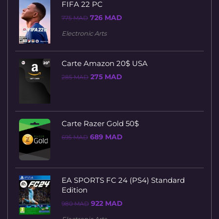
FIFA 22 PC
Le
Le
726
MAD
775
MAD
prix
prix
initial
actuel
Electronic Arts
était :
est :
775 MAD.
726 MAD.
Carte Amazon 20$ USA
Le
Le
275
MAD
285
MAD
prix
prix
initial
actuel
était :
est :
285 MAD.
275 MAD.
Carte Razer Gold 50$
Le
Le
689
MAD
695
MAD
prix
prix
initial
actuel
était :
est :
695 MAD.
689 MAD.
EA SPORTS FC 24 (PS4) Standard
Edition
Le
Le
922
MAD
980
MAD
prix
prix
initial
actuel