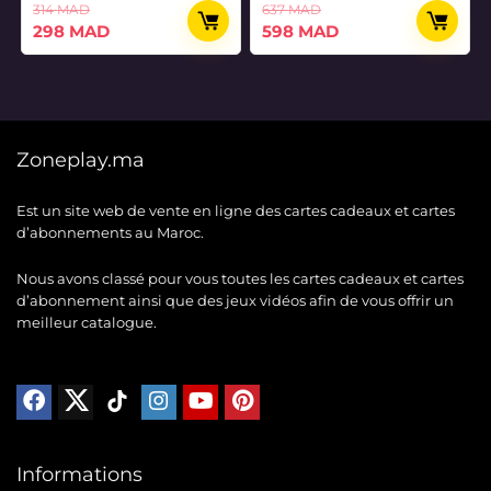
314
MAD
637
MAD
Le
Le
Le
Le
298
MAD
598
MAD
prix
prix
prix
prix
initial
actuel
initial
actuel
était :
est :
était :
est :
314 MAD.
298 MAD.
637 MAD.
598 MAD.
Zoneplay.ma
Est un site web de vente en ligne des cartes cadeaux et cartes
d’abonnements au Maroc.
Nous avons classé pour vous toutes les cartes cadeaux et cartes
d’abonnement ainsi que des jeux vidéos afin de vous offrir un
meilleur catalogue.
Informations