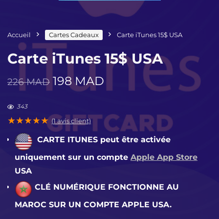
Accueil
Cartes Cadeaux
Carte iTunes 15$ USA
Carte iTunes 15$ USA
Le
Le
198
MAD
226
MAD
prix
prix
initial
actuel
343
était :
est :
★
★
★
★
★
(
1
avis client)
226 MAD.
198 MAD.
CARTE ITUNES p
eut être activée
uniquement sur un compte
Apple App Store
USA
CLÉ NUMÉRIQUE FONCTIONNE AU
MAROC SUR UN COMPTE APPLE USA
.