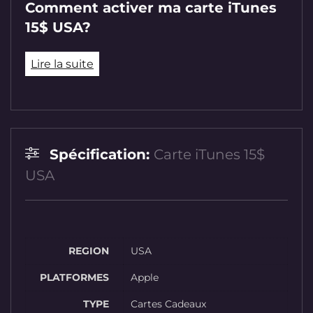
Comment activer ma carte iTunes
15$ USA?
Lire la suite
Spécification:
Carte iTunes 15$
USA
REGION
USA
PLATFORMES
Apple
TYPE
Cartes Cadeaux