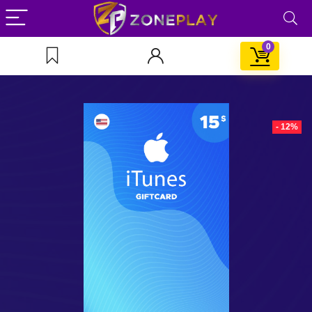
0
- 12%