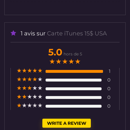
1 avis sur
Carte iTunes 15$ USA
5.0
hors de 5
★
★
★
★
★
★
★
★
★
★
1
★
★
★
★
★
0
★
★
★
★
★
0
★
★
★
★
★
0
★
★
★
★
★
0
WRITE A REVIEW