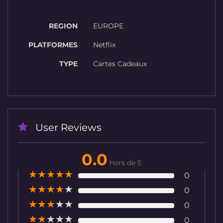
REGION
EUROPE
PLATFORMES
Netflix
TYPE
Cartes Cadeaux
User Reviews
0.0
hors de 5
★
★
★
★
★
0
★
★
★
★
★
0
★
★
★
★
★
0
★
★
★
★
★
0