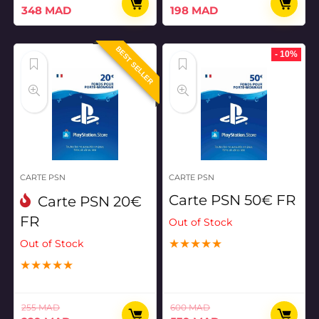
Le
Le
Le
Le
348
MAD
198
MAD
prix
prix
prix
prix
initial
actuel
initial
actuel
BEST SELLER
était :
est :
était :
est :
- 10%
358 MAD.
348 MAD.
226 MAD.
198 MAD.
CARTE PSN
CARTE PSN
Carte PSN 50€ FR
Carte PSN 20€
FR
Out of Stock
★
★
★
★
★
Out of Stock
★
★
★
★
★
255
MAD
600
MAD