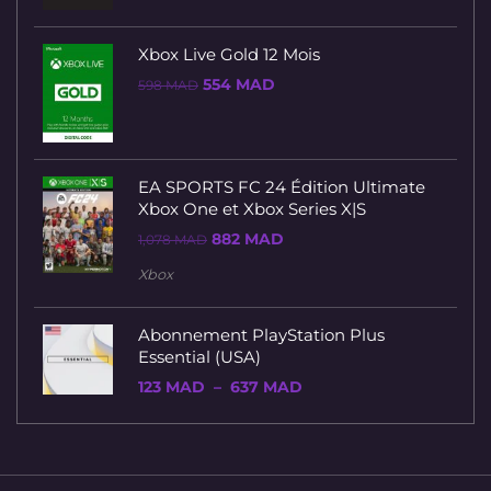
378 MAD.
324 MAD.
Xbox Live Gold 12 Mois
Le
Le
554
MAD
598
MAD
prix
prix
initial
actuel
était :
est :
598 MAD.
554 MAD.
EA SPORTS FC 24 Édition Ultimate
Xbox One et Xbox Series X|S
Le
Le
882
MAD
1,078
MAD
prix
prix
initial
actuel
Xbox
était :
est :
1,078 MAD.
882 MAD.
Abonnement PlayStation Plus
Essential (USA)
Plage
123
MAD
–
637
MAD
de
prix :
123 MAD
à
637 MAD