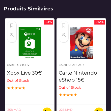
Produits Similaires
- 3%
- 12%
CARTE XBOX LIVE
CARTES CADEAUX
Xbox Live 30€
Carte Nintendo
eShop 15€
Out of Stock
Out of Stock
★
★
★
★
★
★
★
★
★
★
358
MAD
226
MAD