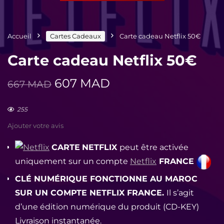
Accueil
Cartes Cadeaux
Carte cadeau Netflix 50€
Carte cadeau Netflix 50€
Le
Le
607
MAD
667
MAD
prix
prix
initial
actuel
255
était :
est :
Ajouter votre avis
667 MAD.
607 MAD.
CARTE
NETFLIX
p
eut être activée
uniquement sur un compte
Netflix
FRANCE
CLÉ NUMÉRIQUE FONCTIONNE AU MAROC
SUR UN COMPTE NETFLIX FRANCE.
Il s’agit
d’une édition numérique du produit (CD-KEY)
Livraison instantanée.