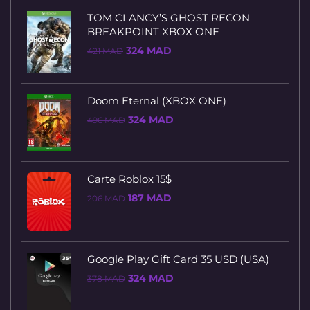
TOM CLANCY’S GHOST RECON
BREAKPOINT XBOX ONE
Le
Le
324
MAD
421
MAD
prix
prix
initial
actuel
était :
est :
421 MAD.
324 MAD.
Doom Eternal (XBOX ONE)
Le
Le
324
MAD
496
MAD
prix
prix
initial
actuel
était :
est :
496 MAD.
324 MAD.
Carte Roblox 15$
Le
Le
187
MAD
206
MAD
prix
prix
initial
actuel
était :
est :
206 MAD.
187 MAD.
Google Play Gift Card 35 USD (USA)
Le
Le
324
MAD
378
MAD
prix
prix
initial
actuel
était :
est :