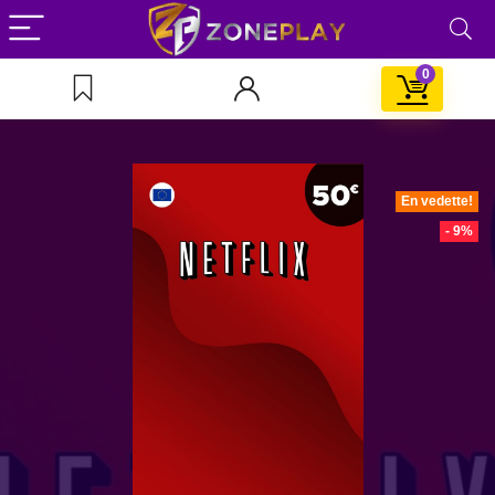
0
En vedette!
- 9%