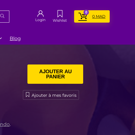
0
0
MAD
Login
Wishlist
Blog
AJOUTER AU
PANIER
Ajouter à mes favoris
endo
.