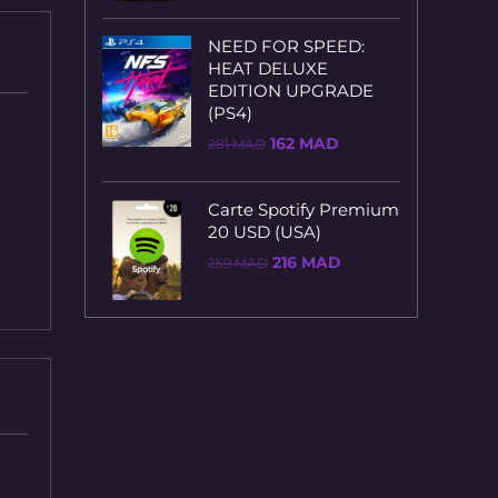
était :
est :
147 MAD.
118 MAD.
NEED FOR SPEED:
HEAT DELUXE
EDITION UPGRADE
(PS4)
Le
Le
162
MAD
281
MAD
prix
prix
initial
actuel
était :
est :
Carte Spotify Premium
281 MAD.
162 MAD.
20 USD (USA)
Le
Le
216
MAD
259
MAD
prix
prix
initial
actuel
était :
est :
259 MAD.
216 MAD.