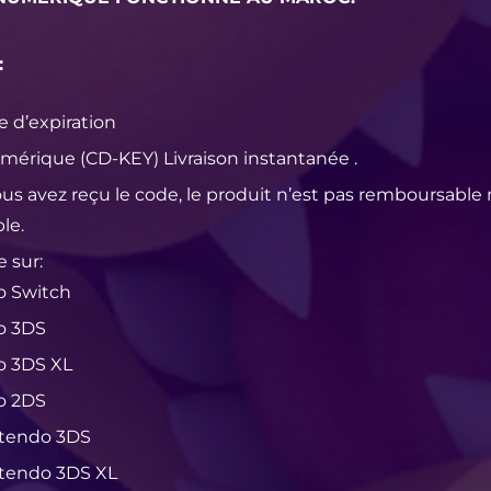
:
e d’expiration
mérique (CD-KEY) Livraison instantanée .
ous avez reçu le code, le produit n’est pas remboursable 
le.
 sur:
o Switch
o 3DS
o 3DS XL
o 2DS
tendo 3DS
tendo 3DS XL