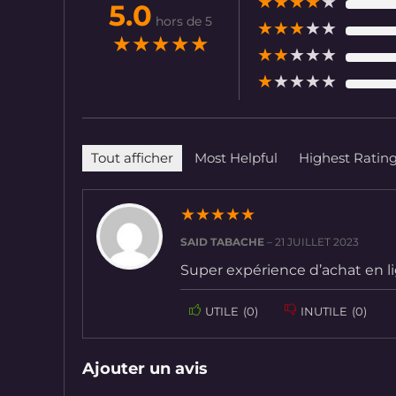
★
★
★
★
★
5.0
hors de 5
★
★
★
★
★
★
★
★
★
★
★
★
★
★
★
★
★
★
★
★
Tout afficher
Most Helpful
Highest Ratin
★
★
★
★
★
SAID TABACHE
–
21 JUILLET 2023
Super expérience d’achat en li
UTILE
(
0
)
INUTILE
(
0
)
Ajouter un avis