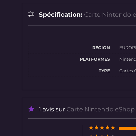
Spécification:
Carte Nintendo 
REGION
EUROP
PLATFORMES
Ninten
TYPE
Cartes 
1 avis sur
Carte Nintendo eShop
★
★
★
★
★