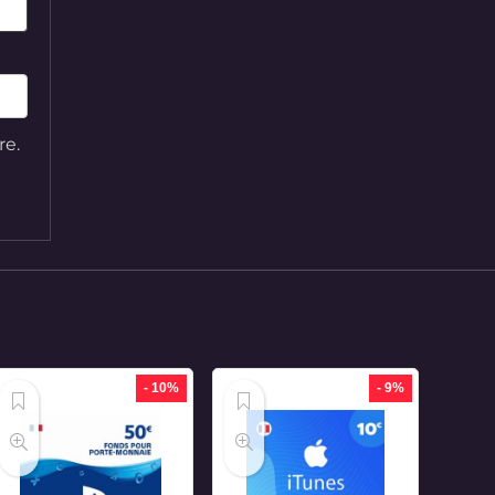
re.
- 10%
- 9%