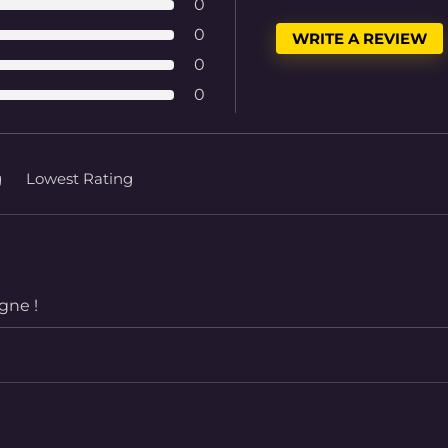
0
0
WRITE A REVIEW
0
0
g
Lowest Rating
gne !