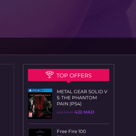
TOP OFFERS
METAL GEAR SOLID V
5: THE PHANTOM
PAIN (PS4)
Le
Le
422
MAD
529
MAD
prix
prix
initial
actuel
était :
est :
529 MAD.
422 MAD.
Free Fire 100