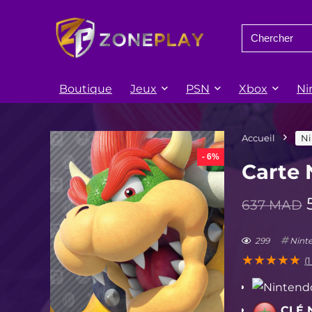
Search
for:
Boutique
Jeux
PSN
Xbox
Ni
Accueil
Ni
- 6%
Carte
637
MAD
299
Nint
★
★
★
★
★
(
1
CLÉ 