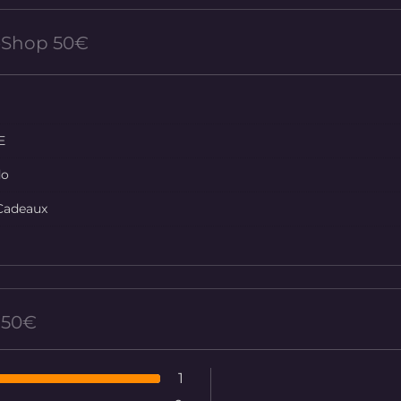
eShop 50€
E
do
Cadeaux
 50€
1