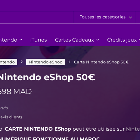
Toutes les catégories
ntendo
iTunes
Cartes Cadeaux
Crédits jeux
ntendo
Nintendo eShop
Carte Nintendo eShop 50€
 Nintendo eShop 50€
Le
Le
598
MAD
prix
prix
initial
actuel
endo
était :
est :
avis client)
637 MAD.
598 MAD.
CARTE NINTENDO
EShop
p
eut être utilisée sur
Nint
NUMÉRIQUE FONCTIONNE AU MAROC
.