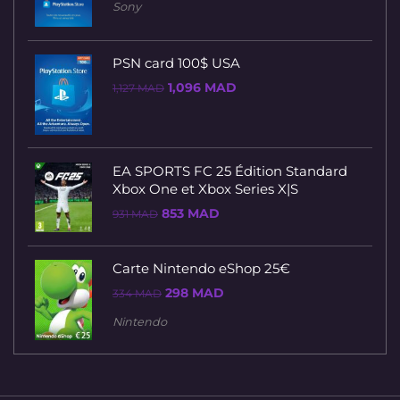
initial
actuel
Sony
était :
est :
157 MAD.
128 MAD.
PSN card 100$ USA
Le
Le
1,096
MAD
1,127
MAD
prix
prix
initial
actuel
était :
est :
1,127 MAD.
1,096 MAD.
EA SPORTS FC 25 Édition Standard
Xbox One et Xbox Series X|S
Le
Le
853
MAD
931
MAD
prix
prix
initial
actuel
était :
est :
931 MAD.
853 MAD.
Carte Nintendo eShop 25€
Le
Le
298
MAD
334
MAD
prix
prix
initial
actuel
Nintendo
était :
est :
334 MAD.
298 MAD.