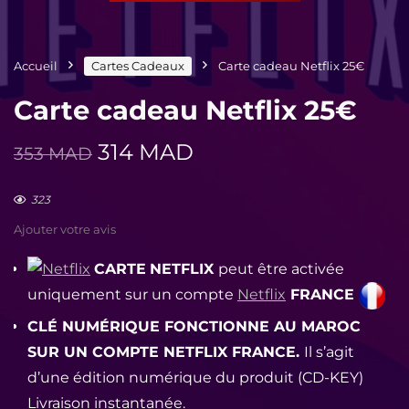
Accueil
Cartes Cadeaux
Carte cadeau Netflix 25€
Carte cadeau Netflix 25€
Le
Le
314
MAD
353
MAD
prix
prix
initial
actuel
323
était :
est :
Ajouter votre avis
353 MAD.
314 MAD.
CARTE
NETFLIX
p
eut être activée
uniquement sur un compte
Netflix
FRANCE
CLÉ NUMÉRIQUE FONCTIONNE AU MAROC
SUR UN COMPTE NETFLIX FRANCE.
Il s’agit
d’une édition numérique du produit (CD-KEY)
Livraison instantanée.