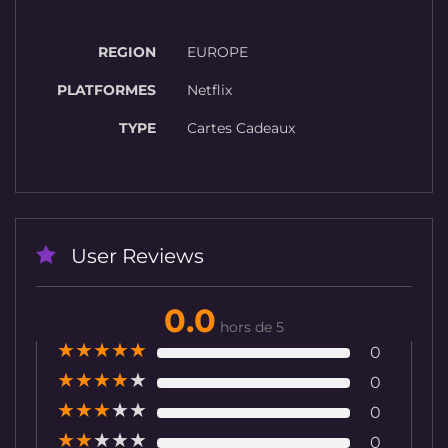
REGION
EUROPE
PLATFORMES
Netflix
TYPE
Cartes Cadeaux
User Reviews
0.0
hors de 5
★
★
★
★
★
0
★
★
★
★
★
0
★
★
★
★
★
0
★
★
★
★
★
0