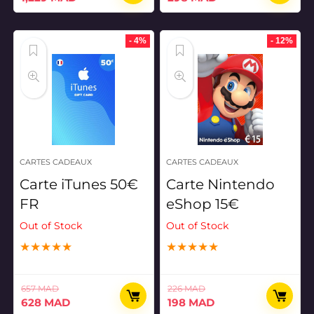
prix
prix
prix
prix
initial
actuel
initial
actuel
était :
est :
était :
est :
- 4%
- 12%
1,299 MAD.
1,229 MAD.
314 MAD.
298 MAD.
CARTES CADEAUX
CARTES CADEAUX
Carte iTunes 50€
Carte Nintendo
FR
eShop 15€
Out of Stock
Out of Stock
★
★
★
★
★
★
★
★
★
★
657
MAD
226
MAD
Le
Le
Le
Le
628
MAD
198
MAD