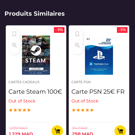
Produits Similaires
- 5%
- 5%
CARTES CADEAUX
CARTE PSN
Carte Steam 100€
Carte PSN 25€ FR
Out of Stock
Out of Stock
★
★
★
★
★
★
★
★
★
★
1,299
MAD
314
MAD
Le
Le
Le
Le
1,229
MAD
298
MAD