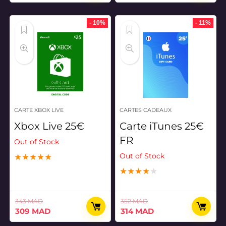
prix
prix
prix
prix
initial
actuel
initial
actuel
était :
est :
était :
est :
- 10%
- 11%
657 MAD.
628 MAD.
226 MAD.
198 MAD.
CARTE XBOX LIVE
CARTES CADEAUX
Xbox Live 25€
Carte iTunes 25€
FR
Out of Stock
Out of Stock
★
★
★
★
★
★
★
★
★
★
343
MAD
352
MAD
Le
Le
Le
Le
309
MAD
314
MAD
prix
prix
prix
prix