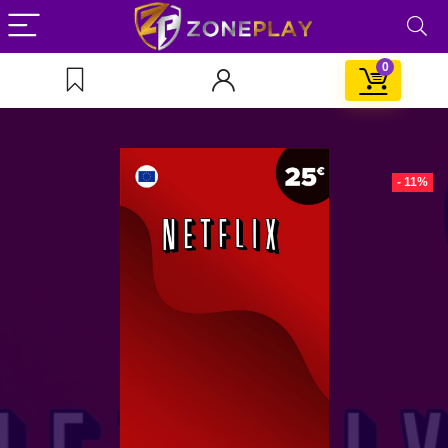
0
- 11%